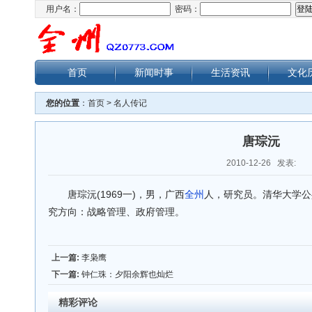
用户名：
密码：
首页
新闻时事
生活资讯
文化
您的位置
：
首页
>
名人传记
唐琮沅
2010-12-26 发表:
唐琮沅(1969一)，男，广西
全州
人，研究员。清华大学公
究方向：战略管理、政府管理。
上一篇:
李枭鹰
下一篇:
钟仁珠：夕阳余辉也灿烂
精彩评论