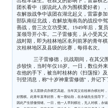
出租车谋生。在叔父的影响下，雷霖棋艺
团长看中（据说此人亦为围棋爱好者），
在解放战争中该团在湖北起义，雷霖参加
部队南征北战，在解放海南岛的战役中驾
善战，曾三次立功受奖。
1949
年后，复
某领导开小车。二子雷修宪，从小受其父
战时期，即为桂林地区名列前茅的青年棋
次桂林地区及县级的比赛，每得名次。
三子雷修德，抗战期间，在其父围
步较快，当时年仅
10
岁。一日，数位外来
在他的手下，被当时桂林的《扫荡报》及
刊登消息，称“十岁神童雷修德”，并记
女儿雷静贞亦棋艺高超。当年其父在桂林办棋社时，
好围棋。此青年直率好胜，有一股钻劲，在永锡先生指导下，
因此产生骄傲情绪。一日，他一人早到棋社，无人对棋，永锡