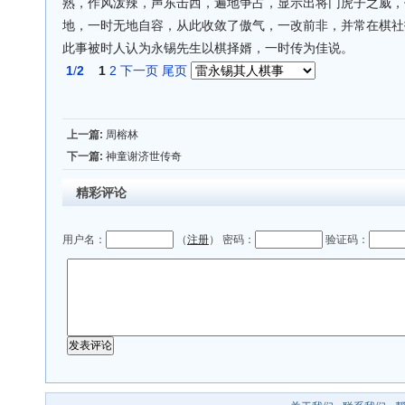
熟，作风泼辣，声东击西，遍地争占，显示出将门虎子之威，
地，一时无地自容，从此收敛了傲气，一改前非，并常在棋社
此事被时人认为永锡先生以棋择婿，一时传为佳说。
1
/
2
1
2
下一页
尾页
上一篇:
周榕林
下一篇:
神童谢济世传奇
精彩评论
用户名：
（
注册
） 密码：
验证码：