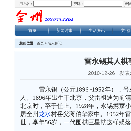
用户名：
密码：
首页
新闻时事
生活资讯
文化
您的位置
：
首页
>
名人传记
雷永锡其人棋
2010-12-26 发表
雷永锡（公元
1896~1952
年），号
人。
1896
年出生于北京，父雷祖迪为前
北京时，卒于任上。
1928
年，永锡携家
居全州
龙水
村岳父蒋伯华家中。
1952
年
世，享年
56
岁，一代围棋巨星就这样殒落