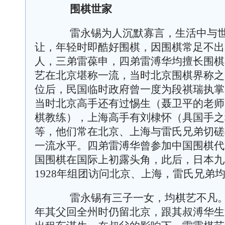
围棋世家
雷永锡为人沉默寡言，生活中与世
让，年轻时即酷好围棋，因围棋常足不出
人，三弟雷葆申，四弟雷溥华均擅长围棋
艺在北京堪称一流，当时北京围棋界称之
位后，民国临时政府曾一度为段祺瑞执掌
当时北京高手还有过惕生（聂卫平的老师
棋教练），上海高手有刘棣怀（具国手之
等，他们常在北京、上海与雷氏兄弟切磋
一流水平。四弟雷溥华曾参加中国围棋代
国围棋在国际上初露头角，此后，日本九
1928
年组团访问北京、上海，雷氏兄弟
雷永锡有三子一女，均棋艺不凡。
年其父回全州时仍留北京，跟其叔溥华生