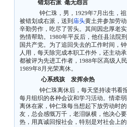
错划右派
毫无怨言
钟仁珠，男，
1929
年
7
月出生，祖
被错划成右派，送到
庙头
黄土井参加劳动
辛勤劳作，吃尽了苦头。其间因忠厚老实
热情帮助。
1980
年平反后，他任县法院
国共产党。为了追回失去的工作时间，钟
人用，每天除完成本职工作外，还主动承
都被评为先进工作者，
1988
年区高级人
1989
年
8
月光荣离休。
心系残孩 发挥余热
钟仁珠离休后，每天坚持读书看报
每月组织的各种会议和学习活动。情牵弱
离休在家，钟仁珠每当想起下放劳动时的
友，总会感慨万千，老泪纵横，他决心要
热，用真诚回报社会，特别是对社会上的