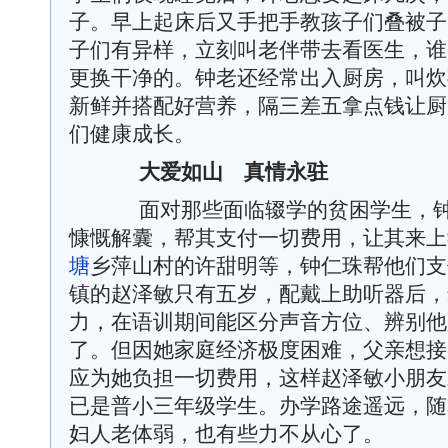
子。早上起床后又手把手教孩子们叠被子
子们有异样，立刻叫老伴带去看医生，谁
更换干净的。钟老还经常出入厨房，叫炊
新鲜并搭配好营养，隔三差五拿点钱让厨
们健康成长。
大爱如山 真情永驻
面对那些面临辍学的贫困学生，钟
慷慨解囊，帮其支付一切费用，让其来上
塘
乡萍山村的许甜明等，钟仁珠帮他们支
镇的赵泽敏只有五岁，配戴上助听器后，
力，在语训期间能区分声音方位、辨别他
了。但因她家庭经济极度困难，父亲想接
应为她负担一切费用，这样赵泽敏小朋友
已是普小三年级学生。办学路途遥远，随
妇人老体弱，也有些力不从心了。