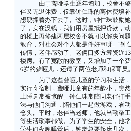
由于聋哑学生逐年增加，校舍不够
伴又无退休费，仅靠钟仁珠的离休费填补
想硬撑着办下去了。这时，钟仁珠鼓励她
了，实在没钱，我们用房屋抵押贷款，动
的楼上再修建两层校舍不就可以解决问题
教育，对社会对个人都是件好事呀。”钟
传情，老伴感动了。老俩口多方筹资近
13
楼房。有了宽敞的教室，又增加了一个聋
6
岁的聋哑儿，还请了两位老师和保育员
为了这些聋哑儿童的学习和生活，
实行寄宿制，聋哑儿童有的年龄小，突然
上睡觉常被惊醒。钟仁珠常陪同老伴打手
法与他们沟通，陪他们一起做游戏，看动
念头。平时，老伴当老师，他就当勤杂工
等生活琐事都做。为了学生的安全，他常
学生们夜晚睡觉后，钟老总要起床几次，