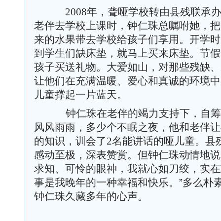
2008
年，聋哑学校转由县残联承
老伴去学校上课时，钟仁珠总嘱咐她，把
来的水果带去学校给孩子们享用。开学时
到学生们缺床垫，就马上买来床垫。节假
孩子买送礼物。大爱如山，对那些残缺、
让他们在充满温暖、爱心和真诚的环境中
儿童撑起一片蓝天。
钟仁珠在老伴的竭力支持下，自筹
风风雨雨，多少个不眠之夜，他和老伴让
的知识，训会了
2
名能讲话的哑儿童。县
感动至极，深表赞赏。但钟仁珠动情地说
求知、可怜的眼神，我就心如刀绞，实在
事是我晚年的一种幸福和快乐。”多么朴
钟仁珠久藏多年的心声。