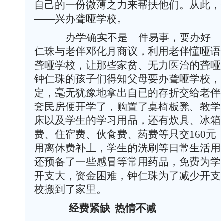
自己的一份微薄之力来帮扶他们。从此，
——兴办聋哑学校。
办学确实不是一件易事，要办好一
仁珠与老伴邓化月商议，利用老伴懂哑语
聋哑学校，让那些家贫、无力医治的聋哑
钟仁珠的孩子们得知父母要办聋哑学校，
定，毫无犹豫地拿出自已的存折交给老伴
套民房便开学了，购置了桌椅板凳、教学
床以及学生的学习用品，还有炊具、冰箱
费、住宿费、伙食费、药费等只交
160
元
用离休费补上，学生的洗刷等日常生活用
还预备了一些感冒等常用药品，免费为学
开支大，资金困难，钟仁珠为了减少开支
校搬到了家里。
经费紧缺
热情不减