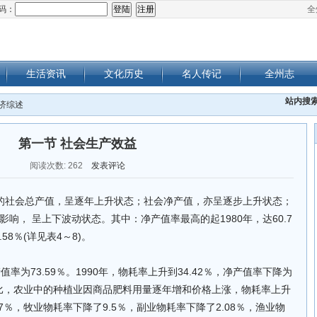
码：
全
生活资讯
文化历史
名人传记
全州志
站内搜
经济综述
第一节 社会生产效益
阅读次数:
262
发表评论
的社会总产值，呈逐年上升状态；社会净产值，亦呈逐步上升状态；
响， 呈上下波动状态。其中：净产值率最高的起1980年，达60.7
58％(详见表4～8)。
净产值率为73.59％。1990年，物耗率上升到34.42％，净产值率下降为
90年相比，农业中的种植业因商品肥料用量逐年增和价格上涨，物耗率上升
.7％，牧业物耗率下降了9.5％，副业物耗率下降了2.08％，渔业物