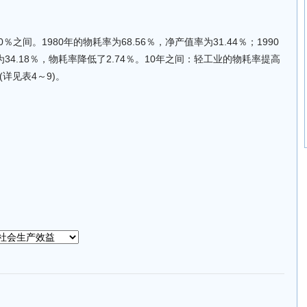
％之间。1980年的物耗率为68.56％，净产值率为31.44％；1990
为34.18％，物耗率降低了2.74％。10年之间：轻工业的物耗率提高
(详见表4～9)。