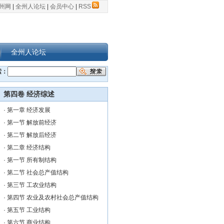
州网
|
全州人论坛
|
会员中心
|
RSS
全州人论坛
索：
第四卷 经济综述
·
第一章 经济发展
·
第一节 解放前经济
·
第二节 解放后经济
·
第二章 经济结构
·
第一节 所有制结构
·
第二节 社会总产值结构
·
第三节 工农业结构
·
第四节 农业及农村社会总产值结构
·
第五节 工业结构
·
第六节 商业结构