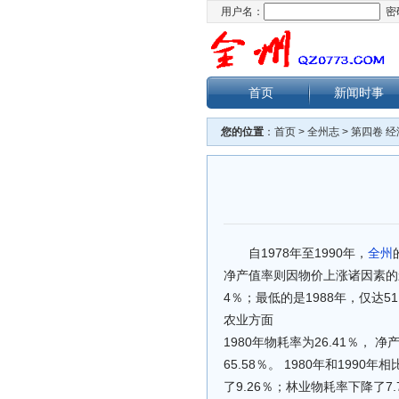
用户名：
密
首页
新闻时事
您的位置
：
首页
>
全州志
>
第四卷 
自1978年至1990年，
全州
净产值率则因物价上涨诸因素的影
4％；最低的是1988年，仅达51.
农业方面
1980年物耗率为26.41％， 
65.58％。 1980年和19
了9.26％；林业物耗率下降了7