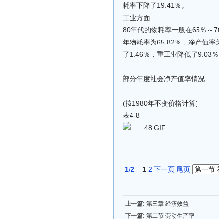
耗率下降了19.41％。
工业方面
80年代的物耗率一般在65％～70
年物耗率为65.82％，净产值率
了1.46％，重工业降低了9.03％
部分年度社会净产值率情况
(按1980年不变价格计算)
表4-8
1
/
2
1
2
下一页
尾页
上一篇:
第三章 经济效益
下一篇:
第二节 劳动生产率