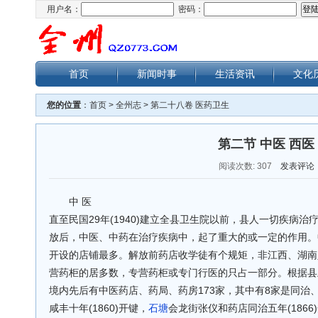
用户名：
密码：
首页
新闻时事
生活资讯
文化
您的位置
：
首页
>
全州志
>
第二十八卷 医药卫生
第二节 中医 西医
阅读次数:
307
发表评论
中 医
直至民国29年(1940)建立全县卫生院以前，县人一切疾病
放后，中医、中药在治疗疾病中，起了重大的或一定的作用。
开设的店铺最多。解放前药店收学徒有个规矩，非江西、湖南
营药柜的居多数，专营药柜或专门行医的只占一部分。根据县
境内先后有中医药店、药局、药房173家，其中有8家是同治
咸丰十年(1860)开键，
石塘
会龙街张仪和药店同治五年(1866