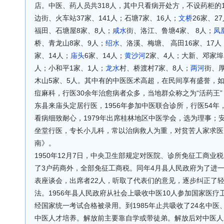
店。中医、药人员共318人，其中只看病开处方，不设药柜的1
边街、火车站37家、141人；石塘7家、16人；
文桥
26家、2
福田、石塘屋8家、8人；
咸水
街、洛江、鲁塘4家、 8人；
凤
桥、青龙山8家、9人；
绍水
、洛溪、梅塘、 高田16家、17人
家、14人；
庙头
6家、14人；
黄沙河
2家、4人；大新、邓家埠
人；小和平1家、1人；
龙水
村、桥渡村7家、8人；
两河
街、厚
木山5家、5人。其中有的中医医术高超，在民间享有盛誉，
痘麻科，行医30余年治愈病者众多，当地群众称之为“活药王”；
东县来庙头定居行医，1956年参加中医联合诊所，行医54
看病细致耐心，1979年出席桂林地区中医学会，选为理事；
坐堂行医，专长小儿科，常以治病救人为重，对贫苦人家求医
南》。
1950年12月7日，中央卫生部规定对医院、诊所免征工商业税
了3户药商外，全部免征工商税。同年4月县人民政府为了进
表座谈会，出席者22人，听取了代表们的意见，逐步纠正了
法。1956年县人民政府从社会上吸收中医10人参加国家医疗卫
经国家统一考试合格被录用。到1985年止共吸收了24名中
中医人才培养。解放前主要靠自学或带徒弟。解放后对中医人