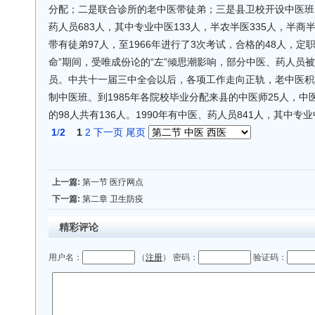
分配；二是联合诊所的老中医带徒弟；三是县卫校开设中医班。
药人员683人，其中专业中医133人，半农半医335人，半商半
带有徒弟97人，至1966年进行了3次考试，合格的48人，定职为
命”期间，受唯成份论的“左”倾思潮影响，部分中医、药人员
员。中共十一届三中全会以后，各项工作走向正轨，老中医积极
制中医班。到1985年各院校毕业分配来县的中医师25人，中
的98人共有136人。1990年有中医、药人员841人，其中专业
1
/
2
1
2
下一页
尾页
上一篇:
第一节 医疗网点
下一篇:
第二章 卫生防疫
精彩评论
用户名：
（
注册
） 密码：
验证码：