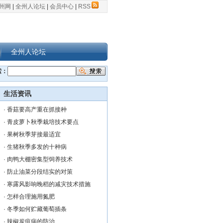
州网
|
全州人论坛
|
会员中心
|
RSS
全州人论坛
索：
生活资讯
·
香菇要高产重在抓接种
·
青皮萝卜秋季栽培技术要点
·
果树秋季芽接最适宜
·
生猪秋季多发的十种病
·
肉鸭大棚密集型饲养技术
·
防止油菜分段结实的对策
·
寒露风影响晚稻的减灾技术措施
·
怎样合理施用氮肥
·
冬季如何贮藏葡萄插条
·
辣椒炭疽病的防治