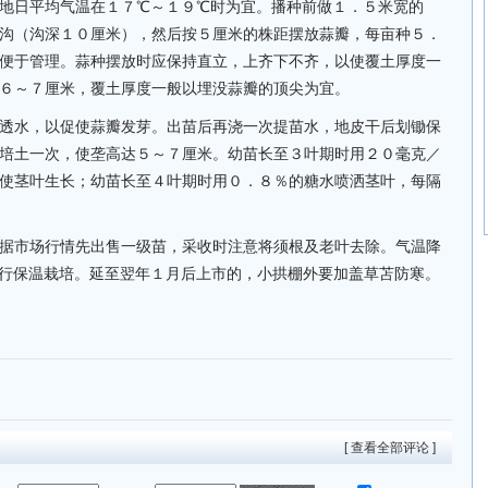
地日平均气温在１７℃～１９℃时为宜。播种前做１．５米宽的
沟（沟深１０厘米），然后按５厘米的株距摆放蒜瓣，每亩种５．
便于管理。蒜种摆放时应保持直立，上齐下不齐，以使覆土厚度一
６～７厘米，覆土厚度一般以埋没蒜瓣的顶尖为宜。
透水，以促使蒜瓣发芽。出苗后再浇一次提苗水，地皮干后划锄保
培土一次，使垄高达５～７厘米。幼苗长至３叶期时用２０毫克／
使茎叶生长；幼苗长至４叶期时用０．８％的糖水喷洒茎叶，每隔
据市场行情先出售一级苗，采收时注意将须根及老叶去除。气温降
行保温栽培。延至翌年１月后上市的，小拱棚外要加盖草苫防寒。
[ 查看全部评论 ]