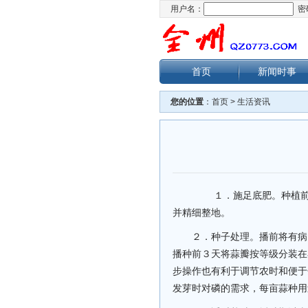
用户名：
密
首页
新闻时事
您的位置
：
首页
>
生活资讯
１．施足底肥。种植前亩
并精细整地。
２．种子处理。播前将有病
播种前３天将蒜瓣按等级分装在
步操作也有利于调节农时和便于
发芽时对磷的需求，每亩蒜种用