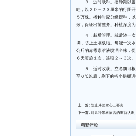
３．适时栽种。播种期以当
畦，以２０～２３厘米的行距开
５万株。播种时应分级摆种，以
致，保证出苗整齐。种植深度为
４．栽后管理。栽后浇一次
墒，防止土壤板结。每浇一次水
公斤的赤霉素溶液喷洒全株，促
６天喷施１次，连喷２～３次。
５．适时收获。立冬前可根
至０℃以后，剩下的搭小拱棚进
上一篇:
防止芹菜空心三要素
下一篇:
对几种果树病害的重新认识
精彩评论