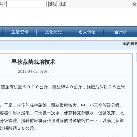
码：
全
生活资讯
文化历史
名人传记
全州志
站内搜
早秋蒜苗栽培技术
2012-04-02 发表:
施有机肥５０００公斤、硫酸钾４０公斤，施肥后深耕２５厘米
、干腐、带伤的蒜种剔除，掰蒜瓣时按大、中、小三个等级分级。
容器中用水浸泡，每天换一次水，使蒜种充分吸水，促进发芽。此
分级管理。播种前应将蒜种用过筛的过磷酸钙拌一下，以满足蒜瓣
过磷酸钙３０公斤。