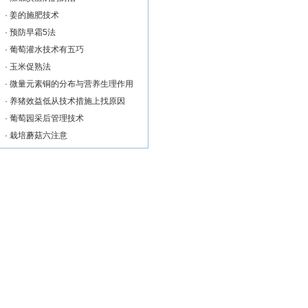
·
姜的施肥技术
·
预防早霜5法
·
葡萄灌水技术有五巧
·
玉米促熟法
·
微量元素铜的分布与营养生理作用
·
养猪效益低从技术措施上找原因
·
葡萄园采后管理技术
·
栽培蘑菇六注意