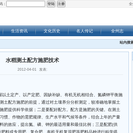
码：
全
生活资讯
文化历史
名人传记
全州志
站内搜
水稻测土配方施肥技术
2012-04-01 发表:
握以土定产、以产定肥、因缺补缺、有机无机相结合、氮磷钾平衡施
测土配方施肥的前提，通过对土壤养分分析测定，较准确地掌握土
施肥提供科学依据；二是要配好配方。配方是施肥的关键。在测土
习惯、作物的需肥规律、生产水平和气候等条件，结合上年的产量
料的效应，提出氮、磷、钾的最适用量和最佳比例；三是配肥(供
质肥料或专用肥、复合肥、有机无机复混肥等肥料品种进行科学搭