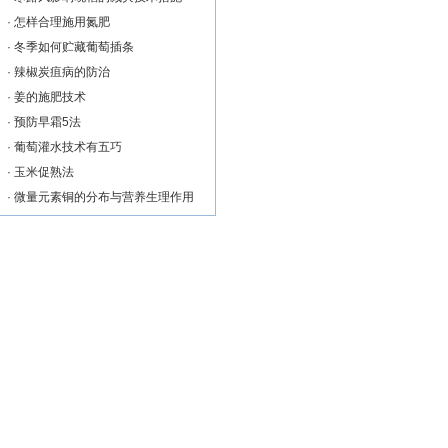
·
怎样合理施用氮肥
·
冬季如何贮藏葡萄插条
·
辣椒炭疽病的防治
·
姜的施肥技术
·
预防早霜5法
·
葡萄灌水技术有五巧
·
玉米促熟法
·
微量元素铜的分布与营养生理作用