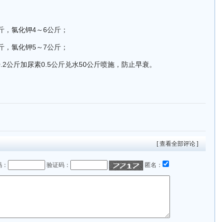
斤，氯化钾4～6公斤；
斤，氯化钾5～7公斤；
.2公斤加尿素0.5公斤兑水50公斤喷施，防止早衰。
[ 查看全部评论 ]
码：
验证码：
匿名：