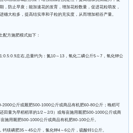
期，防止早衰；能加速花的发育，增加花粉数量，促进花粒萌发，
进穗大粒多，提高结实率和子粒的充实度，从而增加稻谷产量。
的测土配方施肥模式如下：
0.5:0.9左右,总量约为：氮10～13，氧化二磷公斤5～7，氧化钾公
2000公斤或厩肥500-1000公斤或商品有机肥60-80公斤；晚稻可
量为早稻稻草的1/2～2/3）或每亩施用厩肥500-1000公斤或商
亩施用厩肥500-1000公斤或商品有机肥80-100公斤。
，钙镁磷肥35～45公斤，氯化钾4～6公斤，硫酸锌1公斤。