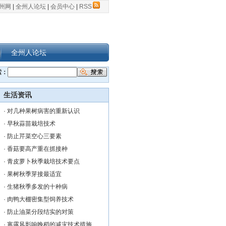
州网
|
全州人论坛
|
会员中心
|
RSS
全州人论坛
索：
生活资讯
·
对几种果树病害的重新认识
·
早秋蒜苗栽培技术
·
防止芹菜空心三要素
·
香菇要高产重在抓接种
·
青皮萝卜秋季栽培技术要点
·
果树秋季芽接最适宜
·
生猪秋季多发的十种病
·
肉鸭大棚密集型饲养技术
·
防止油菜分段结实的对策
·
寒露风影响晚稻的减灾技术措施