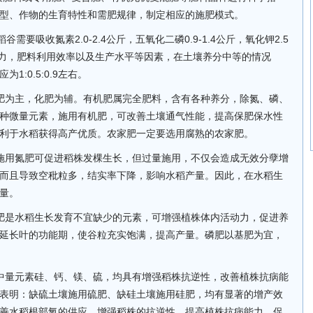
型、作物的生育特性和需肥规律，制定相应的施肥模式。
需要吸收氮素2.0-2.4公斤，五氧化二磷0.9-1.4公斤，氧化钾2.5
应能力，肥料利用效率以及生产水平等因素，在土壤养分中等的情况
:0.5:0.9左右。
肥为主，化肥为辅。有机肥属完全肥料，含有各种养分，除氮、磷、
种微量元素，施用有机肥，可改善土壤通气性能，提高保肥保水性
利于水稻获得高产优质。农家肥一定要选用腐熟的农家肥。
施用氮肥可促进稻株发棵生长，但过量施用，不仅会造成无效分孽增
而且导致空秕粒多，结实率下降，影响水稻产量。因此，在水稻生
量。
肥是水稻生长发育不宜缺少的元素，可增强植株体内活动力，促进养
延长叶的功能期，使谷粒充实饱满，提高产量。磷肥以基肥为宜，
中量元素硅、钙、镁、硫，均具有增强稻株抗逆性，改善植株抗病能
表明：缺硫土壤施用硫肥、缺硅土壤施用硅肥，均有显著的增产效
善水稻根部氧的供应，增强稻株的抗逆性，提高植株抗病能力，促