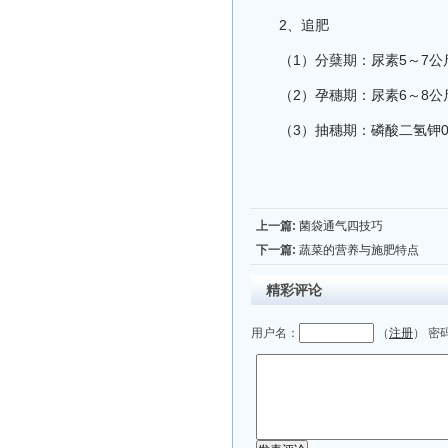
2、追肥
（1）分蘖期：尿素5～7公
（2）孕穗期：尿素6～8公
（3）抽穗期：磷酸二氢钾0
上一篇:
菌袋通气四技巧
下一篇:
蔬菜的营养与施肥特点
精彩评论
用户名：
（
注册
） 密