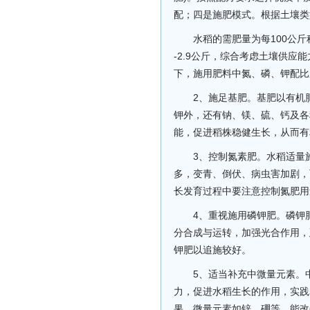
配；四是施肥模式。根据土壤类
水稻的需肥量为每100公斤稻谷
-2.9公斤，综合考虑土壤供
下，施用肥料中氮、磷、钾配比应为1
2、施足基肥。基肥以有机
钾外，还有钠、镁、硫、钙及各
能，促进稻株稳健生长，从而有
3、控制氮素肥。水稻适量
多，变青、倒伏、病虫害加剧，
长发育过程中要注意控制氮肥用
4、重视施用磷钾肥。磷钾
分合成与运转，加强光合作用，
钾肥以追施较好。
5、适当补充中微量元素。
力，促进水稻生长的作用，实践
果。微量元素如锌、硼等，能改