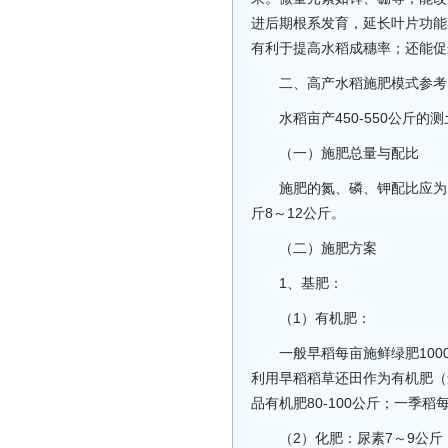
进后期根系发育，延长叶片功能
有利于提高水稻成穗率；还能促
二、高产水稻施肥模式参考
水稻亩产450-550公斤
（一）施肥总量与配比
施肥的氮、磷、钾配比应为1:
斤8～12公斤。
（二）施肥方案
1、基肥：
（1）有机肥：
一般早稻每亩施鲜绿肥1000-
利用早稻稻草还田作为有机肥（还田
品有机肥80-100公斤；一季稻每
（2）化肥：尿素7～9公斤