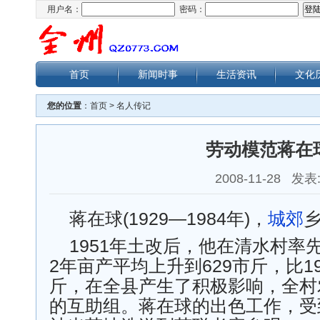
用户名：
密码：
首页
新闻时事
生活资讯
文化
您的位置
：
首页
>
名人传记
劳动模范蒋在
2008-11-28 发表
蒋在球(1929—1984年)，
城郊
1951年土改后，他在清水村率
2年亩产平均上升到629市斤，比19
斤，在全县产生了积极影响，全村
的互助组。蒋在球的出色工作，受