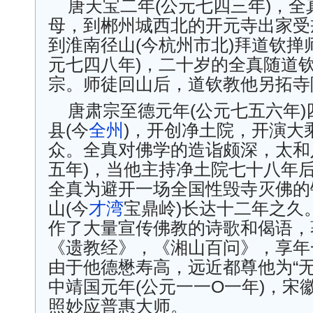
唐天宝二年(公元七四三年)，
母，到郴州城西北的开元寺出家受
到淮南径山(今杭州市北)拜道钦掸
元七四八年)，二十岁的全真随道
宗。师徒回山后，道钦教他另拓寺
唐肃宗至德元年(公元七五六年
县(今
全州
)，开创净土院，开演大
众。全真对佛学的造诣颇深，太和
五年)，当他主持净土院七十八年
全真为避开一场全国性毁寺灭佛的
山(今
才湾
宝鼎岭)长达十二年之久
作了大量宣传佛教的诗歌和偈语，
《遗教经》，《湘山百问》，享年
由于他德懋寿高，远近都尊他为“无
中靖国元年(公元一一O一年)，宋
照妙应普惠大师。