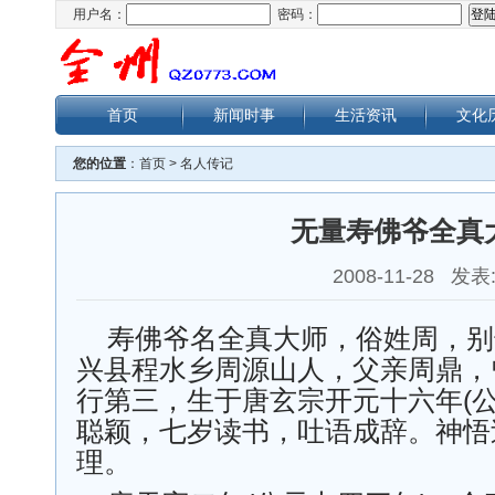
用户名：
密码：
首页
新闻时事
生活资讯
文化
您的位置
：
首页
>
名人传记
无量寿佛爷全真
2008-11-28 发表
寿佛爷名全真大师，俗姓周，别
兴县程水乡周源山人，父亲周鼎，
行第三，生于唐玄宗开元十六年(公
聪颖，七岁读书，吐语成辞。神悟
理。