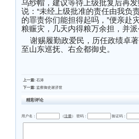
乌纱帽，建议等待上级批复后再发
说：“未经上级批准的责任由我负
的罪责你们能担得起吗，”便亲赴
粮赈灾，几天内得粮万余担，并派
谢赐履勤政爱民，历任政绩卓著
至山东巡抚、右佥都御史。
上一篇:
石涛
下一篇:
监察御史谢济世
精彩评论
用户名：
（
注册
） 密码：
验证码：