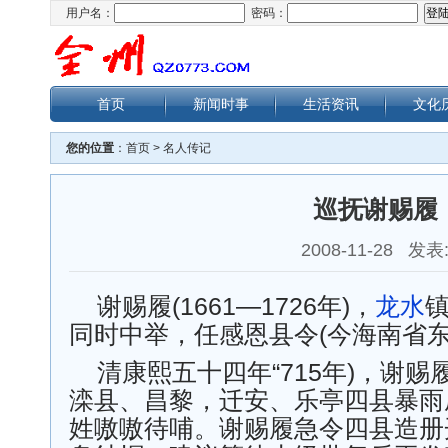
用户名：
密码：
首页
新闻时事
生活资讯
文化
您的位置
：
首页
>
名人传记
巡抚谢赐履
2008-11-28 发表
谢赐履(1661—1726年)，
龙水
镇
同时中举，任感恩县令(今海南省东
清康熙五十四年“715年)，谢
滦县、昌黎，迁安、乐亭四县暴雨
姓嗷嗷待哺。谢赐履急令四县造册