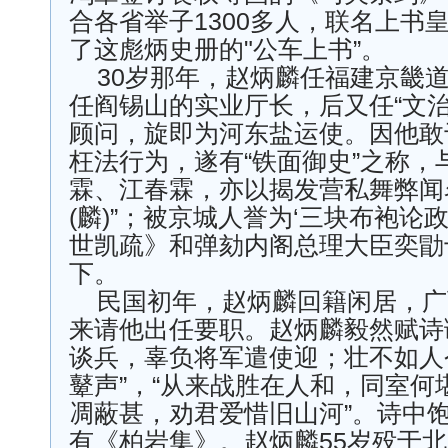
合各省举子1300多人，联名上书
了这彪炳史册的"公车上书”。
30岁那年，赵炳麟任福建京畿道监
任阎锡山的实业厅长，后又任“文治
顾问，旋即为河东盐运使。因他敢
枉法行为，遂有“铁面御史”之称，
霖、江春霖，亦以揭发营私舞弊闻
(麟)”；被京城人誉为‘三块布袍论
世凯疏》和弹劾内阁总理大臣奕勖
下。
民国初年，赵炳麟回籍闲居，广
来请他出任要职。赵炳麟毅然赋诗
谈兵，辜负将军遣使迎；壮不如人
鼙声”，“从来战胜在人和，同室何
凋蔽甚，劝君爱惜旧山河”。诗中
有《柏岩集》。赵炳麟55岁殁于