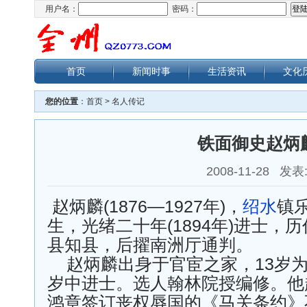
用户名：
密码：
首页
新闻时事
生活资讯
文化
您的位置
：
首页
>
名人传记
铁面御史赵炳
2008-11-28 发表
赵炳麟(1876—1927年)，
绍水
镇
生，光绪二十年(1894年)进士，
县知县，后擢南洲厅通判。
赵炳麟出身于官宦之家，13岁为秀
岁中进士。选人翰林院授编修。他
鸿章签订丧权辱国的《马关条约》