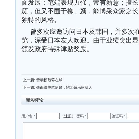
面发展；笔端表现力强，常有新意；擅长
颜，但又不囿于柳、颜，能博采众家之长
独特的风格。
曾多次应邀访问日本及韩国，并多次
览，深受日本友人欢迎。由于业绩突出显著
颁发政府特殊津贴奖励。
上一篇:
劳动模范蒋在球
下一篇:
铁面御史赵炳麟，绍水镇乐家源人
精彩评论
用户名：
（
注册
） 密码：
验证码：