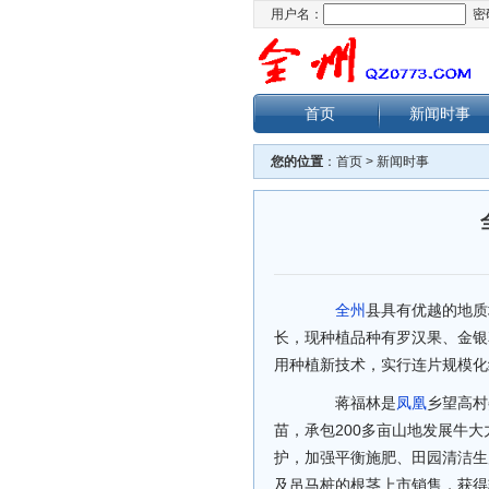
用户名：
密
首页
新闻时事
您的位置
：
首页
>
新闻时事
全州
县具有优越的地质
长，现种植品种有罗汉果、金银
用种植新技术，实行连片规模化
蒋福林是
凤凰
乡望高村
苗，承包200多亩山地发展牛
护，加强平衡施肥、田园清洁生
及吊马桩的根茎上市销售，获得