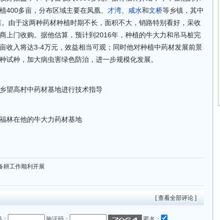
植400多亩，分布区域主要在凤凰、
才湾
、
咸水
和
文桥
等乡镇，其中
多亩。由于这两种药材种植时期不长，面积不大，销路特别看好，采收
商上门收购。据他估算，预计到2016年，种植的牛大力和吊马桩完
亩收入将达3-4万元，效益相当可观；同时他对种植中药材发展前景
种试种，加大病虫害绿色防治，进一步规模化发展。
乡望高村中药材基地进行技术指导
福林在他的牛大力药材基地
备耕工作顺利开展
[ 查看全部评论 ]
码：
验证码：
匿名：