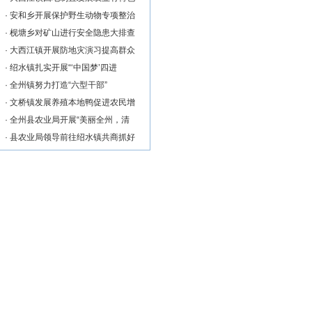
·
安和乡开展保护野生动物专项整治
·
枧塘乡对矿山进行安全隐患大排查
·
大西江镇开展防地灾演习提高群众
·
绍水镇扎实开展“‘中国梦’四进
·
全州镇努力打造“六型干部”
·
文桥镇发展养殖本地鸭促进农民增
·
全州县农业局开展“美丽全州，清
·
县农业局领导前往绍水镇共商抓好