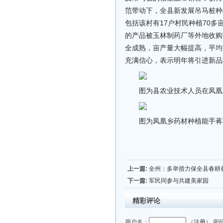
范带动下，全县新发展吊马桩种
包括该村有17户村民种植70
的产品被玉林制药厂等外地收购
全成熟，亩产量大幅提高，平均
充满信心，表示明年将引进新品
图为县农业技术人员在凤凰
图为凤凰乡药材种植能手蒋
上一篇:
全州：多举措力保全县春耕
下一篇:
军民同参与共建美家园
精彩评论
用户名：
（
注册
） 密