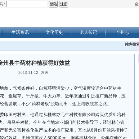
码：
全
生活资讯
文化历史
名人传记
全州志
站内搜
全州县中药材种植获得好效益
2013-11-12 发表:
地貌，气候条件好，自然环境污染少，空气湿度较适合中药材生
花、鱼腥草、千斤拔、牛大力等。近年来通过引进推广新品种，应
经营发展，不少“药材老板”脱颖而出，迈上增收致富之路。
委印田村村民，他通过从桂林亦元生科技有限公司购买优质组培种
大力、吊马桩种植。今年在当地农业部门的技术指导下，经过精心管
产和无公害标准化生产技术的推广应用，基地从8月份开始采摘种子
较好效益，平均每亩收入3000多元。据蒋福林介绍，今年在他的示