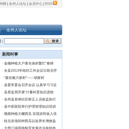
州网
|
全州人论坛
|
会员中心
|
RSS
全州人论坛
索：
新闻时事
·
金槐种植大户唐光保的繁忙“春耕
·
全县2013年组织工作会议日前召开
·
“最佳魅力新村”——胡家村
·
县委常委会召开会议 认真学习习近
·
县质监局开展“计量科普知识进校
·
全州县首例社区矫正人员收监执行
·
县中医医院举行护理管理知识培训
·
规模种植大棚西瓜 实现农民收入倍
·
桂北农场间种西瓜以短养长增效益
·
大西江镇因地制宜发展农业有特色