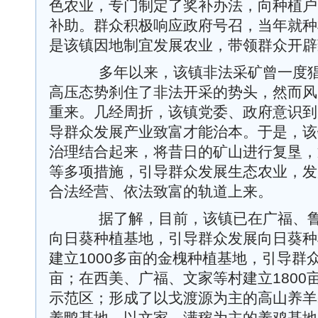
色农业，专门制定了奖补办法，向种植户
补助。群众积极响应政府号召，当年就种植
是该镇因地制宜发展农业，带领群众开辟
多年以来，该镇非法采矿曾一度猖
高压态势刹住了非法开采的势头，然而风
重来。几经周折，该镇党委、政府意识到
导群众发展产业致富才能治本。于是，该
治理结合起来，将昔日的矿山进行复垦，
等多项措施，引导群众发展生态农业，发
合法经营、依法致富的轨道上来。
据了解，目前，该镇已在广福、鲁
向日葵种植基地，引导群众发展向日葵种植
建立1000多亩的金槐种植基地，引导群众
亩；在西美、广福、文家等村建立1800亩
示范区；形成了以戈渡源为主的高山养羊