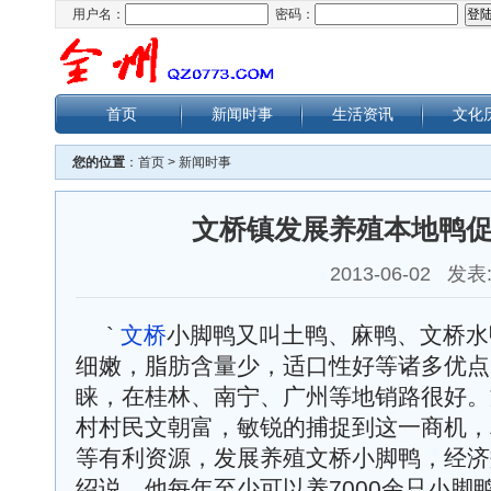
用户名：
密码：
首页
新闻时事
生活资讯
文化
您的位置
：
首页
>
新闻时事
文桥镇发展养殖本地鸭
2013-06-02 发表
`
文桥
小脚鸭又叫土鸭、麻鸭、文桥水
细嫩，脂肪含量少，适口性好等诸多优点
睐，在桂林、南宁、广州等地销路很好。
村村民文朝富，敏锐的捕捉到这一商机，
等有利资源，发展养殖文桥小脚鸭，经济
绍说，他每年至少可以养7000余只小脚