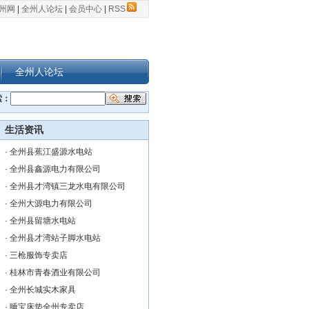
州网
|
全州人论坛
|
会员中心
|
RSS
全州人论坛
索：
生活资讯
·
全州县蕉江盛源水电站
·
全州县鑫源电力有限公司
·
全州县才湾镇三龙水电有限公司
·
全州大源电力有限公司
·
全州县留塘水电站
·
全州县才湾站子脚水电站
·
三枪服饰专卖店
·
桂林市青春酒业有限公司
·
全州长城实木家具
·
睡宝床垫全州专卖店