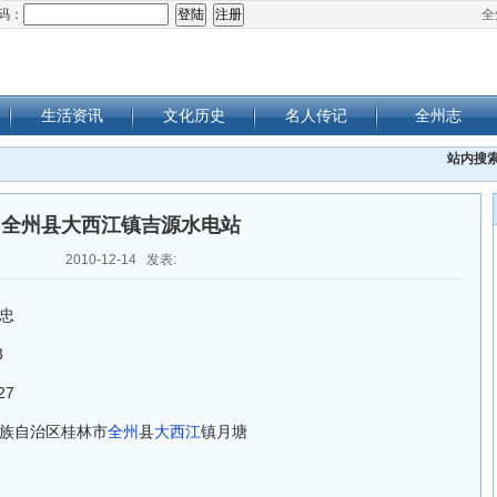
码：
全
生活资讯
文化历史
名人传记
全州志
站内搜
全州县大西江镇吉源水电站
2010-12-14 发表:
忠
3
27
族自治区桂林市
全州
县
大西江
镇月塘