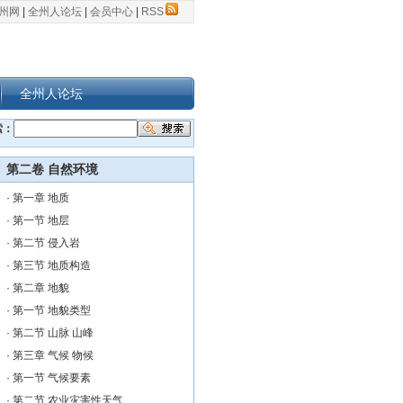
州网
|
全州人论坛
|
会员中心
|
RSS
全州人论坛
索：
第二卷 自然环境
·
第一章 地质
·
第一节 地层
·
第二节 侵入岩
·
第三节 地质构造
·
第二章 地貌
·
第一节 地貌类型
·
第二节 山脉 山峰
·
第三章 气候 物候
·
第一节 气候要素
·
第二节 农业灾害性天气