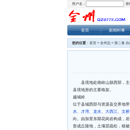
用户名：
密
首页
新闻时事
您的位置
：
首页
>
全州志
>
第二卷 
县境地处南岭山脉西部，主
县境地形的主要格架。
越城岭
位于县城西部与资源县交界地带
水
、
才湾
、
龙水
、
大西江
、
文桥
向。由加里东期花岗岩构成，岩
形成丘陵地，土壤层疏松，植被