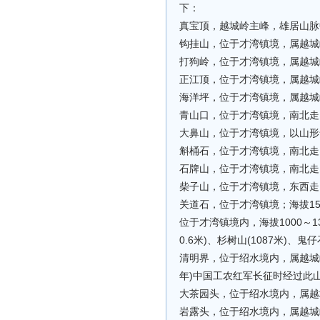
下：
真宝顶，越城岭主峰，雄居山脉中
钩挂山，位于才湾镇境，属越城岭
打狗岭，位于才湾镇境，属越城
正江顶，位于才湾镇境，属越城
海洋坪，位于才湾镇境，属越城
青山口，位于才湾镇境，南北走向
大鼻山，位于才湾镇境，以山形命
斛桶石，位于才湾镇境，南北走向
石牌山，位于才湾镇境，南北走向
柴子山，位于才湾镇境，东西走向
关道石，位于才湾镇境；海拔15
位于才湾镇境内，海拔1000～13
0.6米)、杉树山(1087米)、鬼仔
清明界，位于绍水境内，属越城岭山
年)中国工农红军长征时经过此
大茶园头，位于绍水境内，属越城
岩露头，位于绍水境内，属越城岭