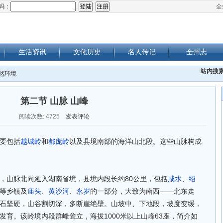
码：
全
生活资讯
文化历史
名人传记
全州志
站内搜
自然环境
第二节 山脉 山峰
阅读次数:
4725
发表评论
要包括
越城岭
和
都庞岭
以及县境南部的海洋山北段。这些山脉构成
，山脉北向延入湖南省境，县境内段长约80公里，包括
咸水
、
绍
等乡镇及
庙头
、
黄沙河
、
永岁
的一部分，大致为南西——北东走
石坚硬，山谷割切深，多断崖绝壁。山坡中、下地段，坡度变缓，
发育。该岭境内段群峰耸立，海拔1000米以上山峰63座，简介如