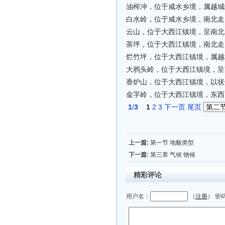
油榨冲，位于咸水乡境，属越城岭
白水岭，位于咸水乡境，南北走向
云山，位于大西江镇境，呈南北走
茶坪，位于大西江镇境，南北走向
烂竹坪，位于大西江镇境，属越城
大鸦头岭，位于大西江镇境，呈南
香炉山，位于大西江镇境，以状
金字岭，位于大西江镇境，东西走
1
/
3
1
2
3
下一页
尾页
上一篇:
第一节 地貌类型
下一篇:
第三章 气候 物候
精彩评论
用户名：
（
注册
） 密