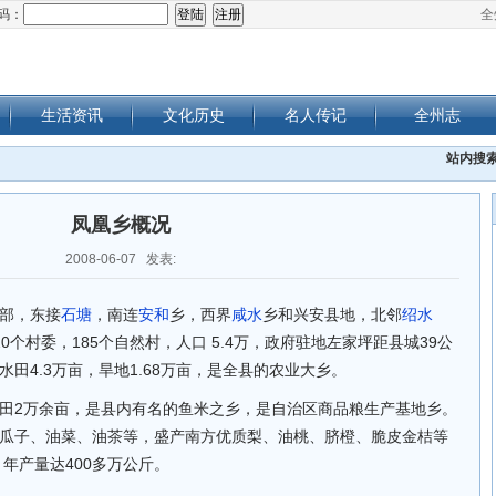
码：
全
生活资讯
文化历史
名人传记
全州志
站内搜
凤凰乡概况
2008-06-07 发表:
部，东接
石塘
，南连
安和
乡，西界
咸水
乡和兴安县地，北邻
绍水
20个村委，185个自然村，人口 5.4万，政府驻地左家坪距县城39公
水田4.3万亩，旱地1.68万亩，是全县的农业大乡。
田2万余亩，是县内有名的鱼米之乡，是自治区商品粮生产基地乡。
瓜子、油菜、油茶等，盛产南方优质梨、油桃、脐橙、脆皮金桔等
，年产量达400多万公斤。