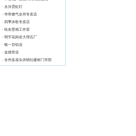
·
永兴霓虹灯
·
华帝燃气全州专卖店
·
四季沐歌专卖店
·
绘友壁画工作室
·
明宇花岗岩大理石厂
·
银一百铝业
·
金德管业
·
全州县庙头供销社建材门市部