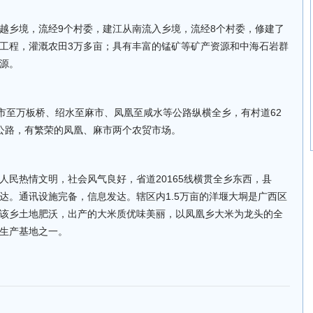
越乡境，流经9个村委，建江从南流入乡境，流经8个村委，修建了
工程，灌溉农田3万多亩；具有丰富的锰矿等矿产资源和中海石岩群
源。
麻市至万板桥、绍水至麻市、凤凰至咸水等公路纵横全乡，有村道62
通公路，有繁荣的凤凰、麻市两个农贸市场。
人民热情文明，社会风气良好，省道20165线横贯全乡东西，县
达。通讯设施完备，信息发达。辖区内1.5万亩的洋堰大垌是广西区
该乡土地肥沃，出产的大米质优味美丽，以凤凰乡大米为龙头的全
生产基地之一。