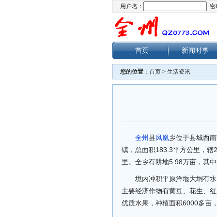
用户名：
密
首页
新闻时事
您的位置
：
首页
>
生活资讯
全州
县
凤凰
乡位于县城西南
镇，总面积183.3平方公里，辖
里。全乡有耕地5.98万亩，其中
境内冲积平原洋堰大垌有水
主要经济作物有黄豆、花生、红
优质水果，种植面积6000多亩