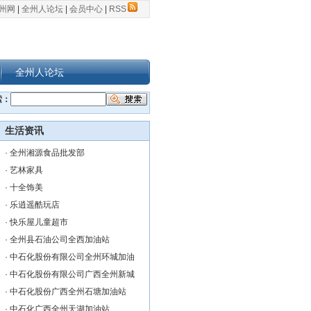
州网
|
全州人论坛
|
会员中心
|
RSS
全州人论坛
索：
生活资讯
·
全州湘源食品批发部
·
艺林家具
·
十全饰美
·
乐逍遥酷玩店
·
快乐屋儿童超市
·
全州县石油公司全西加油站
·
中石化股份有限公司全州环城加油
·
中石化股份有限公司广西全州新城
·
中石化股份广西全州石塘加油站
·
中石化广西全州天湖加油站