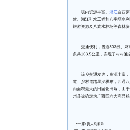
境内资源丰富。
湘江
自西穿
建、湘江引水工程和八字堰水利
旅游资源及八渡水林场等森林资
交通便利，省道303线、
条共163.5公里，实现了村村
该乡交通发达，资源丰富，
道、乡村道路星罗棋布，四通八
内面积最大的田园化田垌，由于
州县被确定为广西区六大商品粮
上一篇:
贵人鸟服饰