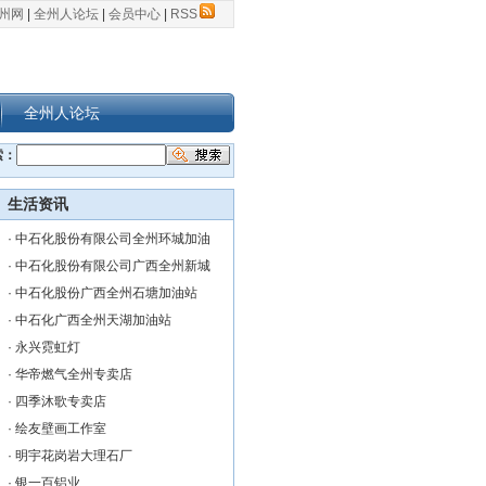
州网
|
全州人论坛
|
会员中心
|
RSS
全州人论坛
索：
生活资讯
·
中石化股份有限公司全州环城加油
·
中石化股份有限公司广西全州新城
·
中石化股份广西全州石塘加油站
·
中石化广西全州天湖加油站
·
永兴霓虹灯
·
华帝燃气全州专卖店
·
四季沐歌专卖店
·
绘友壁画工作室
·
明宇花岗岩大理石厂
·
银一百铝业