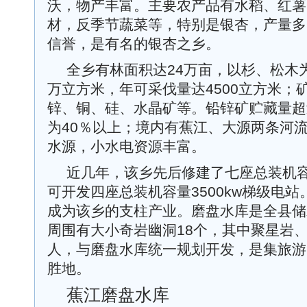
沃，物产丰富。主要农产品有水稻、红薯
材，反季节蔬菜等，特别是银杏，产量多
信誉，是有名的银杏之乡。
全乡有林面积达24万亩，以杉、松木
万立方米，年可采伐量达4500立方米；
锌、铜、硅、水晶矿等。铅锌矿贮藏量超
为40％以上；境内有蕉江、大源两条河
水源，小水电资源丰富。
近几年，该乡先后修建了七座总装机容量
可开发四座总装机容量3500kw梯级电
成为该乡的支柱产业。磨盘水库是全县储
周围有大小奇岩幽洞18个，其中聚星岩
人，与磨盘水库统一规划开发，是集旅游
胜地。
蕉江磨盘水库