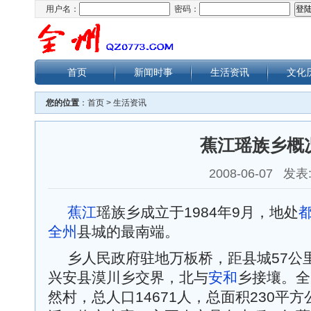
用户名：
密码：
首页
新闻时事
生活资讯
文化
您的位置
：
首页
>
生活资讯
蕉江瑶族乡概
2008-06-07 发表
蕉江
瑶族乡成立于1984年9月，地处
全州
县城的最南端。
乡人民政府驻地万板桥，距县城57公
兴安县漠川乡交界，北与
安和
乡接壤。全
然村，总人口14671人，总面积230平