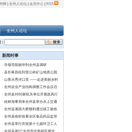
州网
|
全州人论坛
|
会员中心
|
RSS
全州人论坛
索：
新闻时事
·
市领导陈丽华到全州县调研
·
县长蒋昌桂到雷公岭矿山地质公园
·
山青水秀河口里 ——走进美丽乡村
·
全州农业产业结构调整工作会议召
·
全州县对60家机关单位开展政风行
·
桂林海事局来全州县举办水上交通
·
全州县湘源大桥顺利通过竣工验收
·
全州县收听收看全区食品药品监管
·
全州县举行庆祝第十七届环卫工人
·
全州县举行“全州高中新校区建设