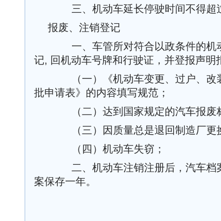
三、机动车延长停驶时间不得超
报废、注销登记
一、车管所对符合以政条件的机动
记, 回机动车号牌和行驶证，并登报声明
（一）《机动车变更、过户、改装
批申请表》的内容填写规范；
（二）达到国家规定的汽车报废
（三）因质量总是退回制造厂更
（四）机动车失窃；
二、机动车注销注册后，汽车档案
案保存一年。