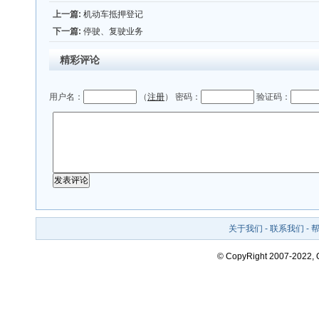
上一篇:
机动车抵押登记
下一篇:
停驶、复驶业务
精彩评论
用户名：
（
注册
） 密码：
验证码：
关于我们
-
联系我们
-
© CopyRight 2007-2022,