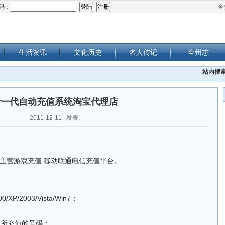
码：
全
生活资讯
文化历史
名人传记
全州志
站内搜
新一代自动充值系统淘宝代理店
2011-12-11 发表:
主营游戏充值 移动联通电信充值平台。
XP/2003/Vista/Win7；
号所充值的号码；