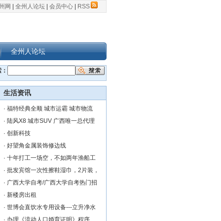
州网
|
全州人论坛
|
会员中心
|
RSS
全州人论坛
索：
生活资讯
·
福特经典全顺 城市运霸 城市物流
·
陆风X8 城市SUV 广西唯一总代理
·
创新科技
·
好望角金属装饰修边线
·
十年打工一场空，不如两年渔船工
·
批发宾馆一次性擦鞋湿巾，2片装，
·
广西大学自考/广西大学自考热门招
·
新楼房出租
·
世博会直饮水专用设备---立升净水
·
办理《流动人口婚育证明》程序