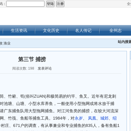
码：
全
生活资讯
文化历史
名人传记
全州志
站内搜
牧 渔业
第三节 捕捞
阅读次数:
198
发表评论
筒、竹簖、笱(俗叫ZUAN)和极简易的钓竿、鱼叉。近年有尼龙刺
对池塘、山塘、小型水库养鱼，一般使用小型拖网或将水放干捕
请广东捕鱼队用大型拖网捕鱼。对江河鱼类的捕捞，在较大河流深
网、竹筏、鱼船等捕鱼工具。1984年，对
永岁
、
凤凰
、
城郊
、
绍
个村庄、671户的调查，有从事兼业和专业捕鱼的835人，备有鱼船1