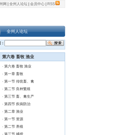
州网
|
全州人论坛
|
会员中心
|
RSS
全州人论坛
索：
第六卷 畜牧 渔业
·
第六卷 畜牧 渔业
·
第一章 畜牧
·
第一节 传统畜、禽
·
第二节 良种繁殖
·
第三节 畜、禽生产
·
第四节 疾病防治
·
第二章 渔业
·
第一节 资源
·
第二节 养殖
·
第三节 捕捞