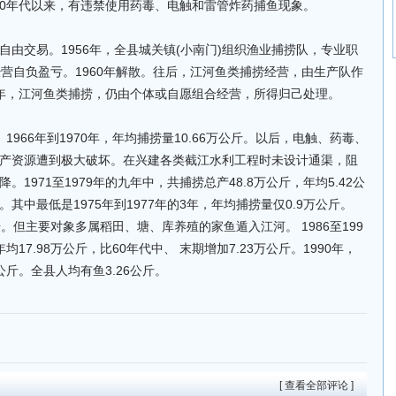
。70年代以来，有违禁使用药毒、电触和雷管炸药捕鱼现象。
由交易。1956年，全县城关镇(小南门)组织渔业捕捞队，专业职
经营自负盈亏。1960年解散。往后，江河鱼类捕捞经营，由生产队作
90年，江河鱼类捕捞，仍由个体或自愿组合经营，所得归己处理。
 1966年到1970年，年均捕捞量10.66万公斤。以后，电触、药毒、
产资源遭到极大破坏。在兴建各类截江水利工程时未设计通渠，阻
1971至1979年的九年中，共捕捞总产48.8万公斤，年均5.42公
％。其中最低是1975年到1977年的3年，年均捕捞量仅0.9万公斤。
。但主要对象多属稻田、塘、库养殖的家鱼遁入江河。 1986至199
均17.98万公斤，比60年代中、 末期增加7.23万公斤。1990年，
公斤。全县人均有鱼3.26公斤。
[ 查看全部评论 ]