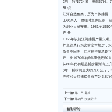
2艘，竹筏724张，鸬鹚67只
组 织
江河自然鱼类，历为个体捕捞，自
工60余人，属临时集体组织，
为副业人员安排。1981至19
产 量
1965年以前江河捕捞产量失考。
炸鱼违禁行为比前变本加厉，水
断鱼类回溯，江河捕捞量急剧下降。
斤，比1970年前5年降低近50
从80年代初期起捕捞量渐有上升
0年，捕捞总量为89.9万公斤，年
养殖和天然捕捞鱼总产243.8万
上一篇:
第二节 养殖
下一篇:
第四节 疾病防治
精彩评论