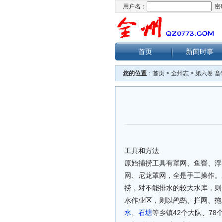
用户名：
密
首页
新闻时事
您的位置
：
首页
>
全州志
>
第六卷 畜
工具和方法
原始捕捞工具有罩网、鱼罾、浮
网、尼龙罩网，全是手工操作。
捞，对不能排水的较大水库，则
水作业区，则以鸬鹚、拦网、拖
水
、
石塘
等乡镇42个大队、78