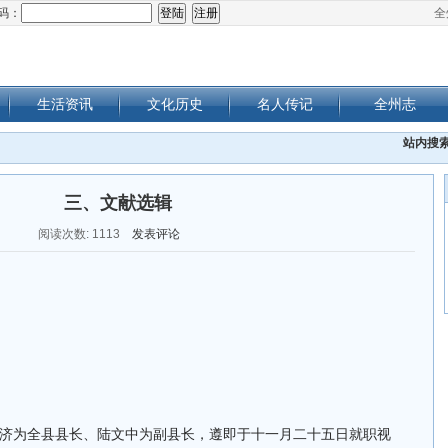
码：
全
生活资讯
文化历史
名人传记
全州志
站内搜
三、文献选辑
阅读次数:
1113
发表评论
济为全县县长、陆文中为副县长，遵即于十一月二十五日就职视