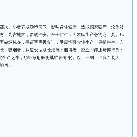
甚大。小者养成游堕习气，影响身体健康，造成倾家破产，沦为贫
财，为害地方，影响治安。至于耕牛，为农民生产必需之工具。际
匪破坏掠夺，保证军需民食计，亟应增强农业生产，保护耕牛。自
除；吸烟者，从速设法戒除烟瘾；赌博者，应立即停止赌博行为；
不能生产之牛，须经政府验明批准者例外)。以上三则，仰我全县人
切切。