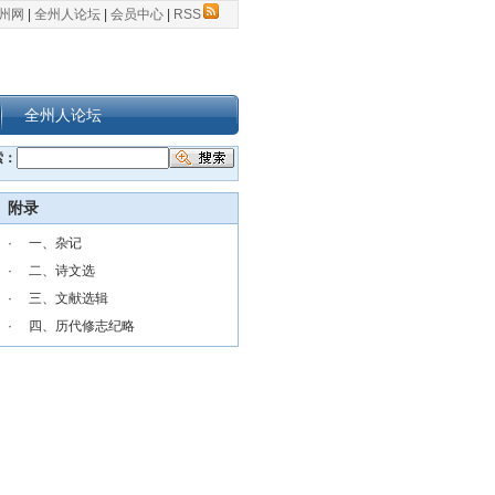
州网
|
全州人论坛
|
会员中心
|
RSS
全州人论坛
索：
附录
·
一、杂记
·
二、诗文选
·
三、文献选辑
·
四、历代修志纪略