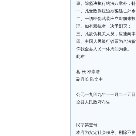
事。除坚决执行约法八章外，特
一、凡受敌伪压迫欺骗逃亡外乡
二、一切匪伪武装应立即前来投
理。如有顽抗者，决予剿灭；
三、凡敌伪机关人员，应速向本
四、中国人民银行钞票为合法货
仰我全县人民一体周知为要。
此布
县 长 邓崇济
副县长 陆文中
公元一九四九年十一月二十五日
全县人民政府布告
民字第壹号
本府为安定社会秩序、剔除不良