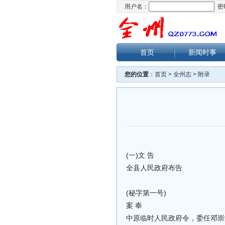
用户名：
密
首页
新闻时事
您的位置
：
首页
>
全州志
>
附录
(一)文 告
全县人民政府布告
(秘字第一号)
案 奉
中原临时人民政府令，委任邓崇