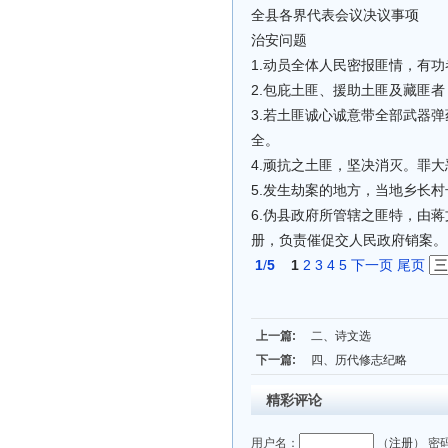
全县各界代表会议决议事项
治安问题
1.动员全体人民密报匪情，有
2.包庇土匪、援助土匪及藏匪
3.若土匪诚心诚意带全部武器
全。
4.顽抗之土匪，坚决消灭。罪
5.发生劫案的地方，当地乡长
6.伪县政府所管辖之匪特，由
册，负责催促交人民政府销案。
1
/
5
1
2
3
4
5
下一页
尾页
上一篇:
二、诗文选
下一篇:
四、历代修志纪略
精彩评论
用户名：
（
注册
） 密