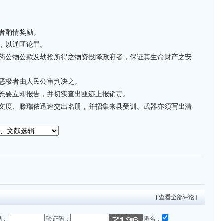
功者酌情奖励。
者，以通匪论罪。
弹药公物公款及劫抢所得之物资投降政府者，保证其生命财产之安
大恶极者由人民公审判决之。
村长要立即报告，并切实查出匪迹上报销责。
蒋文度、滕瑞侬迅速交出名册，并招集来县受训。武器亦须写出清
[ 查看全部评论 ]
码：
验证码：
匿名：