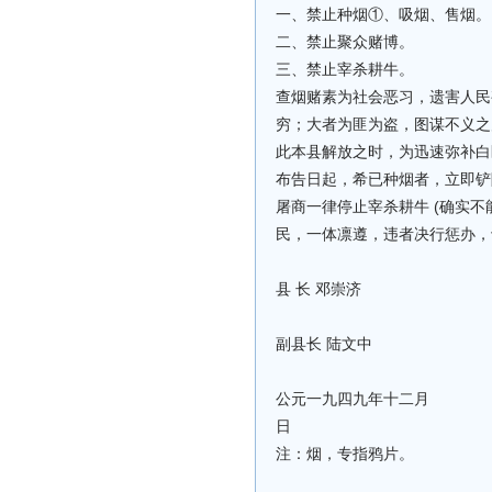
一、禁止种烟①、吸烟、售烟。
二、禁止聚众赌博。
三、禁止宰杀耕牛。
查烟赌素为社会恶习，遗害人民
穷；大者为匪为盗，图谋不义之
此本县解放之时，为迅速弥补白
布告日起，希已种烟者，立即铲
屠商一律停止宰杀耕牛 (确实
民，一体凛遵，违者决行惩办，
县 长 邓崇济
副县长 陆文中
公元一九四九年十二月
日
注：烟，专指鸦片。