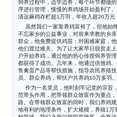
饲养过程中，边学边养，每个环节都做的
序进行管理，慢慢的养鸡场开始盈利了。到
清远麻鸡存栏超1万羽，年收入超20万
虽然我们一家靠养鸡富裕了，但他始
不忘家乡的公益事业，对前来求教的乡亲
群众，他免费提供鸡苗；对困难家庭，他
他们渡过难关。为了让大家早日脱贫走上
户开始养鸡，通过他的热心传授饲养管理
都获得了成功。几年来，他通过供雏鸡、
售禽蛋产品等帮扶措施，指导农民养殖技术
员、群众养鸡，帮扶户共养鸡10万多羽
作为一名党员，他时刻牢记党的宗旨
范带头作用，把带领群众致富作为重点，
路。在带领群众致富的同时，我们养鸡规
地有利的地理条件，扩大规模，养殖1万