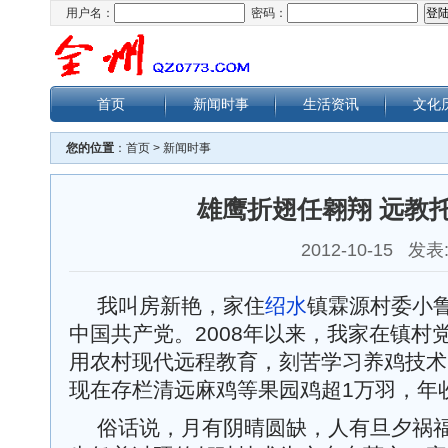
用户名：
密码：
首页
新闻时事
生活资讯
文化
您的位置
：
首页
>
新闻时事
雄鹰折翅任翱翔 远教
2012-10-15 发表
我叫房新艳，家住
绍水
镇霖源村委小鲁
中国共产党。2008年以来，我家在镇村
用农村现代远程教育，刻苦学习养鸡技术
现在存栏清远麻鸡等果园鸡超1万羽，年收
俗话说，月有阴晴圆缺，人有旦夕祸福