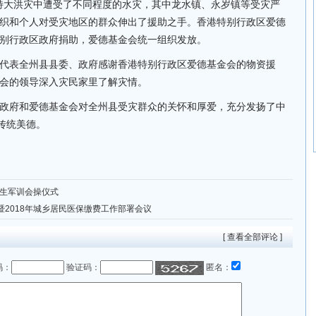
1特大洪灾中遭受了不同程度的水灾，其中龙水镇、永岁镇等受灾严
织和个人对受灾地区的群众伸出了援助之手。香港特别行政区爱德
别行政区政府捐助，爱德基金会统一组织发放。
代表全州县县委、政府感谢香港特别行政区爱德基金会的物资援
会的领导深入灾民家里了解灾情。
政府和爱德基金会对全州县受灾群众的关怀和厚爱，充分发扬了中
传统美德。
新生军训会操仪式
2018年城乡居民医保缴费工作部署会议
[ 查看全部评论 ]
码：
验证码：
匿名：