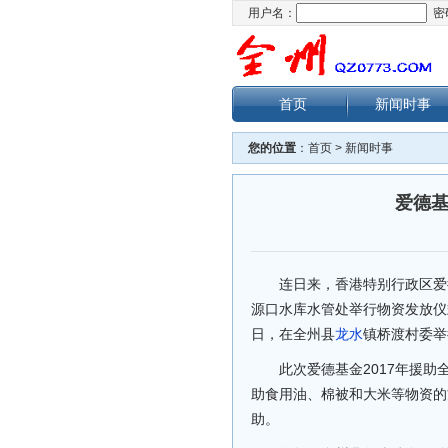
用户名：
密
首页
新闻时事
您的位置
：
首页
>
新闻时事
爱德
连日来，香港特别行政区爱
源口水库水管处举行物资发放仪
日，在全州县
龙水
镇桥渡村委举
此次爱德基金2017年援
助食用油、棉被和大米等物资的
助。