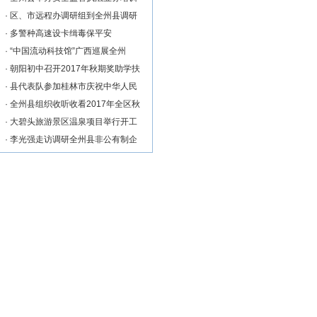
·
区、市远程办调研组到全州县调研
·
多警种高速设卡缉毒保平安
·
“中国流动科技馆”广西巡展全州
·
朝阳初中召开2017年秋期奖助学扶
·
县代表队参加桂林市庆祝中华人民
·
全州县组织收听收看2017年全区秋
·
大碧头旅游景区温泉项目举行开工
·
李光强走访调研全州县非公有制企