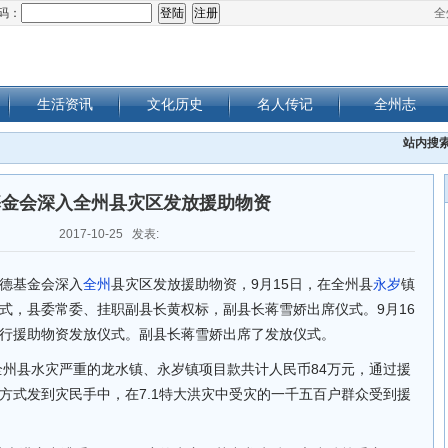
码：
全
生活资讯
文化历史
名人传记
全州志
站内搜
基金会深入全州县灾区发放援助物资
2017-10-25 发表:
德基金会深入
全州
县灾区发放援助物资，9月15日，在全州县
永岁
镇
式，县委常委、挂职副县长黄权标，副县长蒋雪娇出席仪式。9月16
行援助物资发放仪式。副县长蒋雪娇出席了发放仪式。
助全州县水灾严重的龙水镇、永岁镇项目款共计人民币84万元，通过援
方式发到灾民手中，在7.1特大洪灾中受灾的一千五百户群众受到援