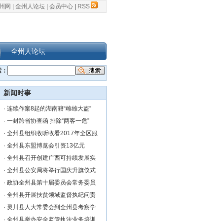
州网
|
全州人论坛
|
会员中心
|
RSS
全州人论坛
索：
新闻时事
·
连续作案8起的湖南籍“雌雄大盗”
·
一封跨省协查函 排除“两客一危”
·
全州县组织收听收看2017年全区服
·
全州县东盟博览会引资13亿元
·
全州县召开创建广西可持续发展实
·
全州县公安局将举行国庆升旗仪式
·
政协全州县第十届委员会常务委员
·
全州县开展扶贫领域监督执纪问责
·
灵川县人大常委会到全州县考察学
·
全州县举办安全监管执法业务培训