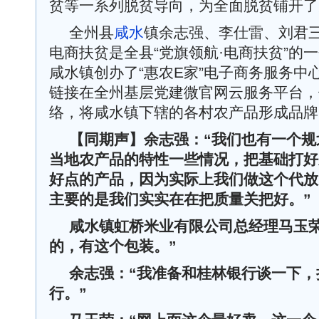
贫等一系列脱贫导向，为全面脱贫铺开了
全州县
咸水
镇余志强、李仕雷、刘君
电商扶贫是全县“党旗领航·电商扶贫”的一
咸水镇创办了“惠农E家”电子商务服务中
链接在全州基层党建微官网云服务平台，
络，将咸水镇下辖的各村农产品形成品牌
【同期声】
余志强：
“
我们也有一个规
当地农产品的特性一些情况，把基础打好
好点的产品，因为实际上我们做这个代放
主要的是我们实实在在把质量关把好
。”
咸水镇虹桥米业有限公司总经理马玉
的，有这个包装
。”
余志强
：“
我准备和桂林银行谈一下，
行
。”