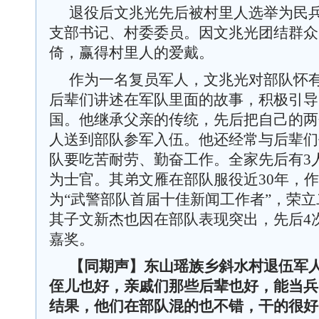
退役后文兆光先后被村里人选举为民
支部书记、村委委员。因文兆光团结群众
倚，赢得村里人的爱戴。
作为一名复员军人，文兆光对部队怀
后辈们讲述在军队里面的故事，积极引导
国。他继承父亲的传统，先后把自己的两
人送到部队参军入伍。他还经常与后辈们
队要吃苦耐劳、勤奋工作。全家先后有3
为士官。其弟文雁在部队服役近30年，
为“武警部队首届十佳新闻工作者”，荣立
其子文新杰也因在部队表现突出，先后4
嘉奖。
【同期声】
东山瑶族乡斜水村
退伍军
侄儿也好，亲戚们那些后辈也好，能当兵
结果，他们在部队混的也不错，干的很好