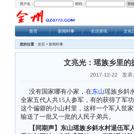
用户名：
密码：
首页
新闻时事
生活资讯
文化
您的位置
：
首页
>
新闻时事
文兆光：瑶族乡里的
2017-12-22 发表
没有国家哪有小家，在
东山
瑶族乡斜
全家五代人共
15人参军，有的获得了军
这个偏僻的小山村里，这样一个军人世家
输送了一批又一批的人民子弟兵。
【同期声】
东山瑶族乡斜水村
退伍军