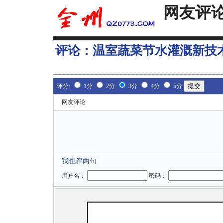
网友评
评论：
温室蔬菜节水灌溉新技
评分:
1分
2分
3分
4分
5分
网友评论
我也评两句
用户名：
密码：