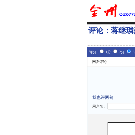
评论：
蒋继璘
评分:
1分
2分
网友评论
我也评两句
用户名：