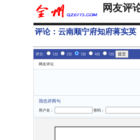
网友评
评论：
云南顺宁府知府蒋实英
评分:
1分
2分
3分
4分
5分
网友评论
我也评两句
用户名：
密码：