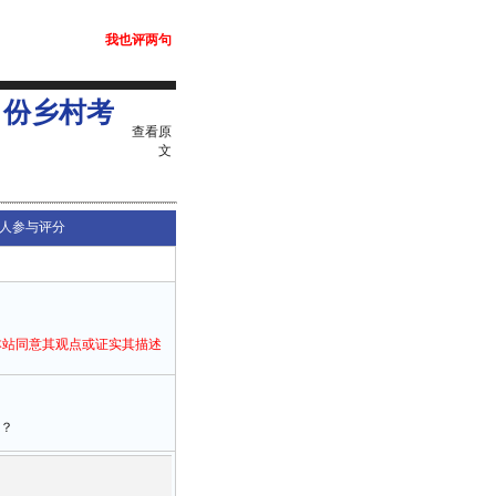
我也评两句
0月份乡村考
查看原
文
人参与评分
本站同意其观点或证实其描述
？