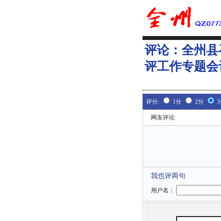
评论：
全州县
评工作专题会
评分:
1分
2分
网友评论
我也评两句
用户名：