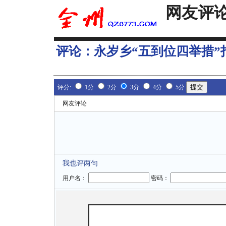
网友评
评论：
永岁乡“五到位四举措”
评分:
1分
2分
3分
4分
5分
网友评论
我也评两句
用户名：
密码：