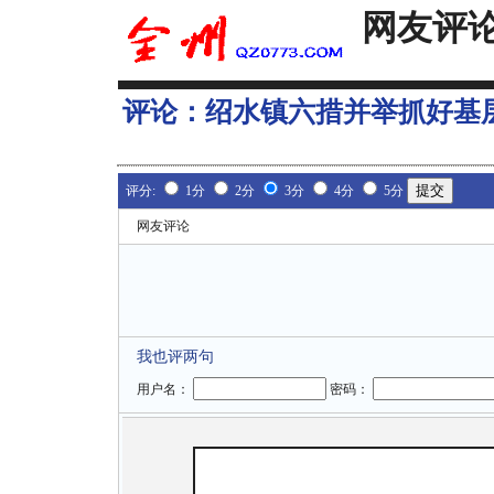
网友评
评论：
绍水镇六措并举抓好基
评分:
1分
2分
3分
4分
5分
网友评论
我也评两句
用户名：
密码：