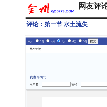
网友评
评论：
第一节 水土流失
评分:
1分
2分
3分
4分
5分
网友评论
我也评两句
用户名：
密码：